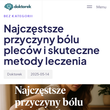
Author
Published
PUBLISHED
Menu
on:
IN:
BEZ KATEGORII
Najczęstsze
przyczyny bólu
pleców i skuteczne
metody leczenia
Doktorek
2025-05-14