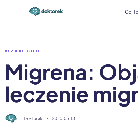
Author
Published
PUBLISHED
Co To
on:
IN:
BEZ KATEGORII
Migrena: Obj
leczenie mig
Doktorek
2025-05-13