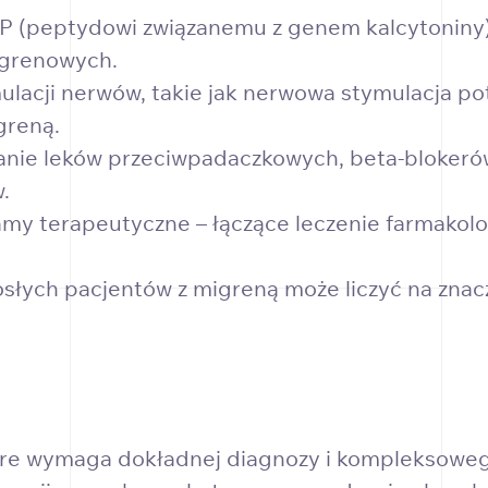
P (peptydowi związanemu z genem kalcytoniny),
igrenowych.
lacji nerwów, takie jak nerwowa stymulacja pot
greną.
wanie leków przeciwpadaczkowych, beta-bloker
.
y terapeutyczne – łączące leczenie farmakologi
rosłych pacjentów z migreną może liczyć na zn
tóre wymaga dokładnej diagnozy i kompleksowe