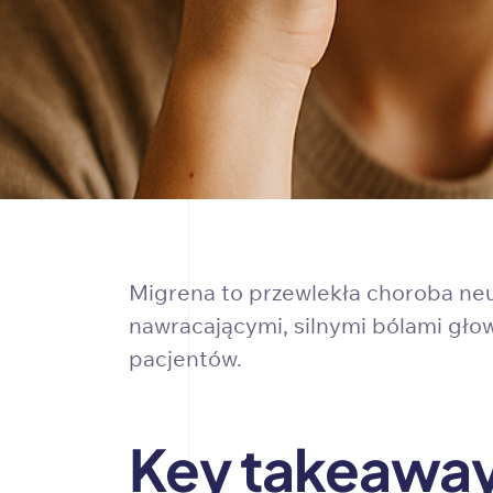
Migrena to przewlekła choroba neur
nawracającymi, silnymi bólami gło
pacjentów.
Key takeawa