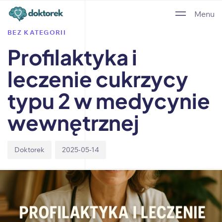
Author
Published
PUBLISHED
Menu
on:
IN:
BEZ KATEGORII
Profilaktyka i
leczenie cukrzycy
typu 2 w medycynie
wewnętrznej
Doktorek
2025-05-14