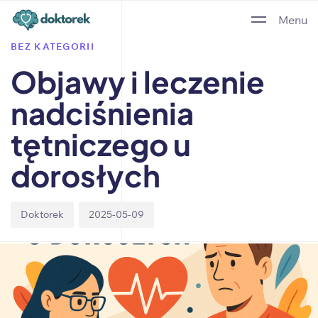
Author
Published
PUBLISHED
Menu
on:
IN:
BEZ KATEGORII
Objawy i leczenie
nadciśnienia
tętniczego u
dorosłych
Doktorek
2025-05-09