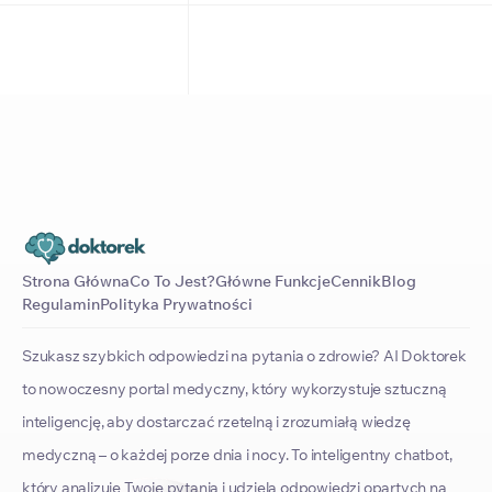
Strona Główna
Co To Jest?
Główne Funkcje
Cennik
Blog
Regulamin
Polityka Prywatności
Szukasz szybkich odpowiedzi na pytania o zdrowie? AI Doktorek
to nowoczesny portal medyczny, który wykorzystuje sztuczną
inteligencję, aby dostarczać rzetelną i zrozumiałą wiedzę
medyczną – o każdej porze dnia i nocy. To inteligentny chatbot,
który analizuje Twoje pytania i udziela odpowiedzi opartych na