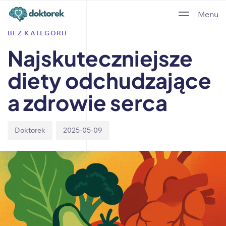
Author
Published
PUBLISHED
Menu
on:
IN:
BEZ KATEGORII
Najskuteczniejsze
diety odchudzające
a zdrowie serca
Doktorek
2025-05-09