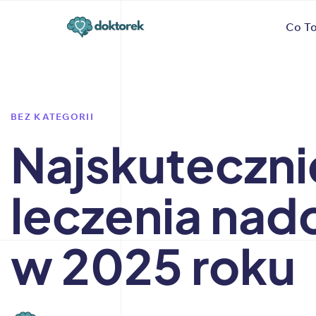
Author
Published
PUBLISHED
Co To
on:
IN:
BEZ KATEGORII
Najskuteczni
leczenia nad
w 2025 roku