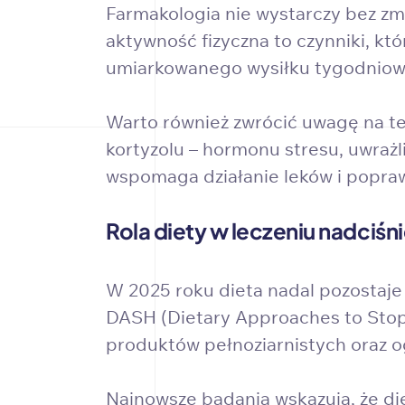
Farmakologia nie wystarczy bez zm
aktywność fizyczna to czynniki, kt
umiarkowanego wysiłku tygodniowo
Warto również zwrócić uwagę na te
kortyzolu – hormonu stresu, uwraż
wspomaga działanie leków i popra
Rola diety w leczeniu nadciśn
W 2025 roku dieta nadal pozostaje
DASH (Dietary Approaches to Stop 
produktów pełnoziarnistych oraz og
Najnowsze badania wskazują, że di