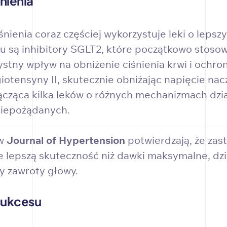
nienia
nienia coraz częściej wykorzystuje leki o lepsz
u są inhibitory SGLT2, które początkowo stosow
ystny wpływ na obniżenie ciśnienia krwi i ochro
giotensyny II, skutecznie obniżając napięcie n
 łącząca kilka leków o różnych mechanizmach dzia
 niepożądanych.
 w
Journal of Hypertension
potwierdzają, że za
 lepszą skuteczność niż dawki maksymalne, dzi
zy zawroty głowy.
 sukcesu