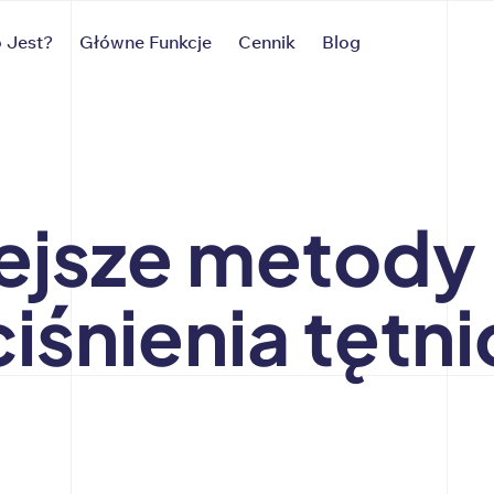
 Jest?
Główne Funkcje
Cennik
Blog
ejsze metody
ciśnienia tętn