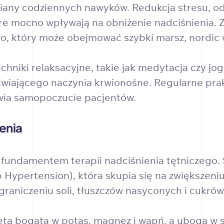
iany codziennych nawyków. Redukcja stresu, odp
óre mocno wpływają na obniżenie nadciśnienia. 
, który może obejmować szybki marsz, nordic w
chniki relaksacyjne, takie jak medytacja czy j
liwiającego naczynia krwionośne. Regularne pra
wia samopoczucie pacjentów.
ienia
 fundamentem terapii nadciśnienia tętniczego.
Hypertension), która skupia się na zwiększeni
raniczeniu soli, tłuszczów nasyconych i cukrów
eta bogata w potas, magnez i wapń, a uboga w s