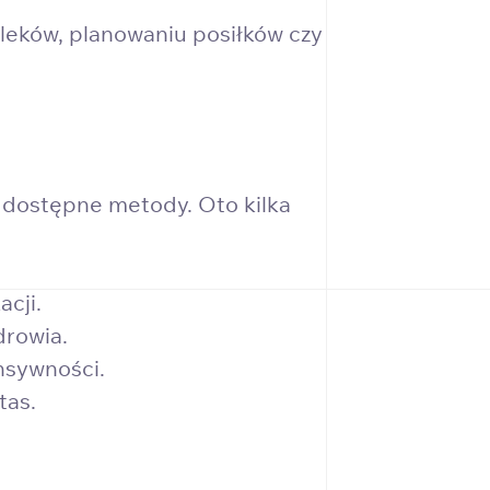
leków, planowaniu posiłków czy
 dostępne metody. Oto kilka
cji.
drowia.
nsywności.
tas.