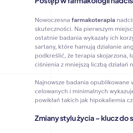
Postęp w farmakologii nadciś
Nowoczesna
farmakoterapia
nadciś
skuteczności. Na pierwszym miejsc
ostatnie badania wykazały ich korz
sartany, które hamują działanie an
podkreślić, że terapia skojarzona,
ciśnienia z mniejszą liczbą działań
Najnowsze badania opublikowane
celowanych i minimalnych wykazuje
powikłań takich jak hipokaliemia c
Zmiany stylu życia – klucz do