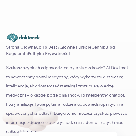
Strona Główna
Co To Jest?
Główne Funkcje
Cennik
Blog
Regulamin
Polityka Prywatności
Szukasz szybkich odpowiedzi na pytania o zdrowie? AI Doktorek
to nowoczesny portal medyczny, który wykorzystuje sztuczną
inteligencję, aby dostarczać rzetelną i zrozumiałą wiedzę
medyczną – o każdej porze dnia i nocy. To inteligentny chatbot,
który analizuje Twoje pytania i udziela odpowiedzi opartych na
sprawdzonych źródłach. Dzięki temu możesz uzyskać pierwsze
informacje zdrowotne bez wychodzenia z domu – natychmiast i
całkowicie online.