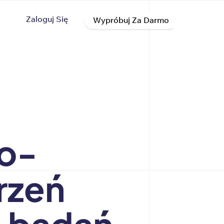
Zaloguj Się
Wypróbuj Za Darmo
wo-
rzeń
a badań