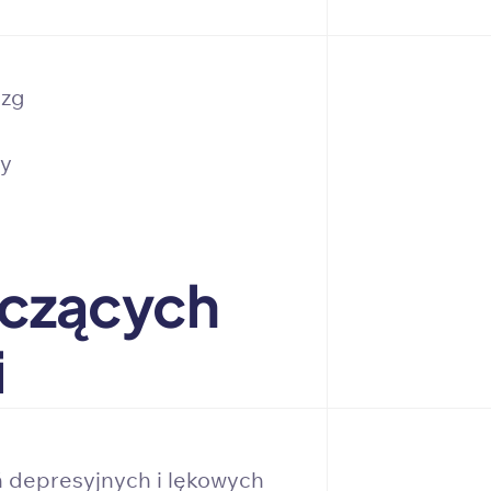
ózg
wy
yczących
i
ń depresyjnych i lękowych