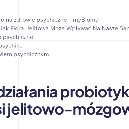
o na zdrowie psychiczne – myBioma
Jak Flora Jelitowa Może Wpływać Na Nasze S
e psychiczne
 psychika
owiem psychicznym
ziałania probioty
si jelitowo-mózgo