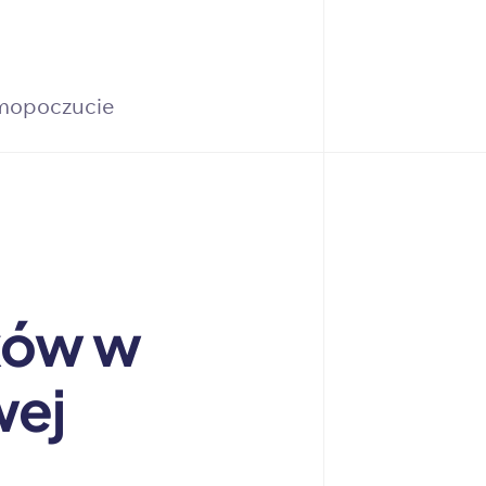
amopoczucie
ków w
wej