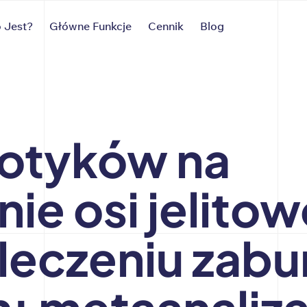
 Jest?
Główne Funkcje
Cennik
Blog
otyków na
ie osi jelito
leczeniu zabu
: metaanaliz