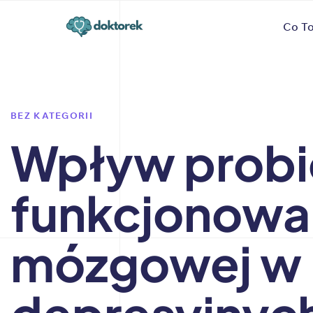
Author
Published
PUBLISHED
Co To
on:
IN:
BEZ KATEGORII
Wpływ probi
funkcjonowan
mózgowej w 
depresyjnych