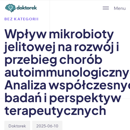
Author
Published
PUBLISHED
Menu
on:
IN:
BEZ KATEGORII
Wpływ mikrobioty
jelitowej na rozwój i
przebieg chorób
autoimmunologiczny
Analiza współczesny
badań i perspektyw
terapeutycznych
Doktorek
2025-06-10