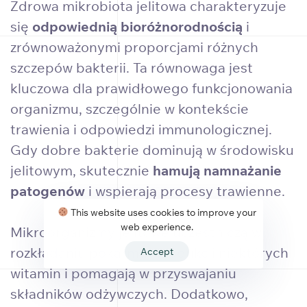
Zdrowa mikrobiota jelitowa charakteryzuje
się
odpowiednią bioróżnorodnością
i
zrównoważonymi proporcjami różnych
szczepów bakterii. Ta równowaga jest
kluczowa dla prawidłowego funkcjonowania
organizmu, szczególnie w kontekście
trawienia i odpowiedzi immunologicznej.
Gdy dobre bakterie dominują w środowisku
jelitowym, skutecznie
hamują namnażanie
patogenów
i wspierają procesy trawienne.
This website uses cookies to improve your
web experience.
Mikroorganizmy jelitowe uczestniczą w
rozkładaniu pokarmu, produkcji niektórych
Accept
witamin i pomagają w przyswajaniu
składników odżywczych. Dodatkowo,