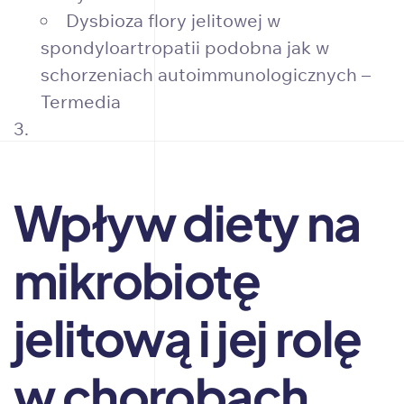
Dysbioza flory jelitowej w
spondyloartropatii podobna jak w
schorzeniach autoimmunologicznych –
Termedia
Wpływ diety na
mikrobiotę
jelitową i jej rolę
w chorobach