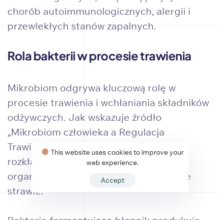
chorób autoimmunologicznych, alergii i
przewlekłych stanów zapalnych.
Rola bakterii w procesie trawienia
Mikrobiom odgrywa kluczową rolę w
procesie trawienia i wchłaniania składników
odżywczych. Jak wskazuje źródło
„Mikrobiom człowieka a Regulacja
Trawienia”, bakterie jelitowe pomagają
This website uses cookies to improve your
rozkładać
złożone związki
, które nasz
web experience.
organizm nie jest w stanie samodzielnie
Accept
strawić.