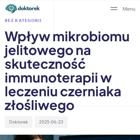
Author
Published
PUBLISHED
Menu
on:
IN:
BEZ KATEGORII
Wpływ mikrobiomu
jelitowego na
skuteczność
immunoterapii w
leczeniu czerniaka
złośliwego
Doktorek
2025-06-23