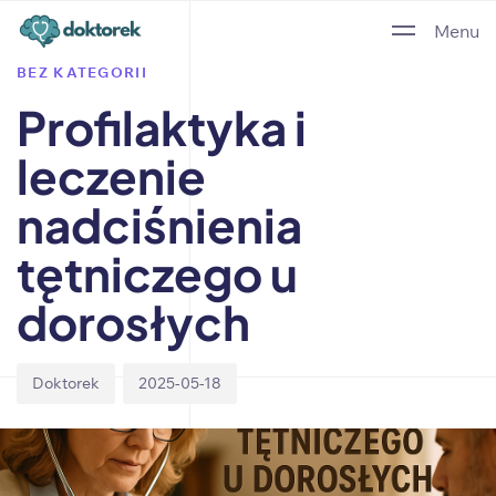
Author
Published
PUBLISHED
Menu
on:
IN:
BEZ KATEGORII
Profilaktyka i
leczenie
nadciśnienia
tętniczego u
dorosłych
Doktorek
2025-05-18