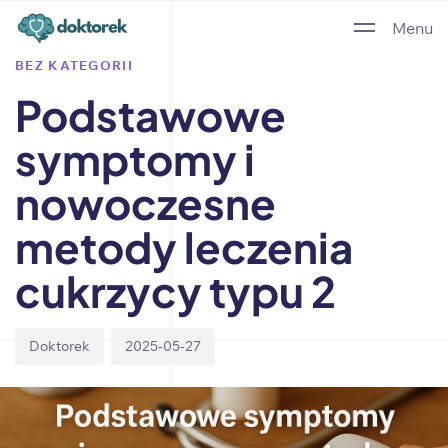
Author
Published
PUBLISHED
Menu
on:
IN:
BEZ KATEGORII
Podstawowe
symptomy i
nowoczesne
metody leczenia
cukrzycy typu 2
Doktorek
2025-05-27