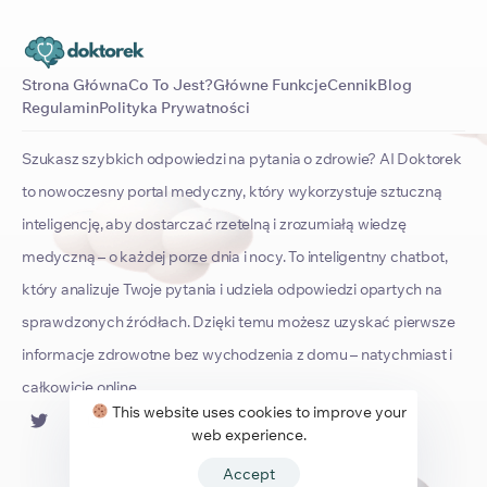
Strona Główna
Co To Jest?
Główne Funkcje
Cennik
Blog
Regulamin
Polityka Prywatności
Szukasz szybkich odpowiedzi na pytania o zdrowie? AI Doktorek
to nowoczesny portal medyczny, który wykorzystuje sztuczną
inteligencję, aby dostarczać rzetelną i zrozumiałą wiedzę
medyczną – o każdej porze dnia i nocy. To inteligentny chatbot,
który analizuje Twoje pytania i udziela odpowiedzi opartych na
sprawdzonych źródłach. Dzięki temu możesz uzyskać pierwsze
informacje zdrowotne bez wychodzenia z domu – natychmiast i
całkowicie online.
This website uses cookies to improve your
web experience.
Accept