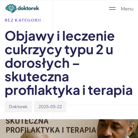
Author
Published
PUBLISHED
Menu
on:
IN:
BEZ KATEGORII
Objawy i leczenie
cukrzycy typu 2 u
dorosłych –
skuteczna
profilaktyka i terapia
Doktorek
2025-05-22