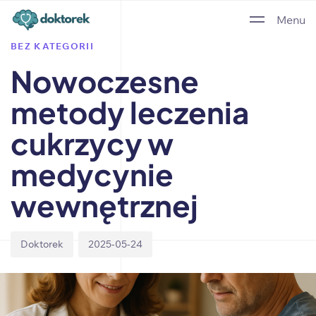
Author
Published
PUBLISHED
Menu
on:
IN:
BEZ KATEGORII
Nowoczesne
metody leczenia
cukrzycy w
medycynie
wewnętrznej
Doktorek
2025-05-24