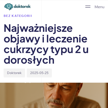
Author
Published
PUBLISHED
Menu
on:
IN:
BEZ KATEGORII
Najważniejsze
objawy i leczenie
cukrzycy typu 2 u
dorosłych
Doktorek
2025-05-25