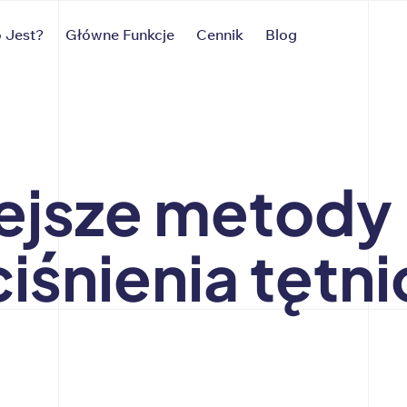
 Jest?
Główne Funkcje
Cennik
Blog
ejsze metody
ciśnienia tętn