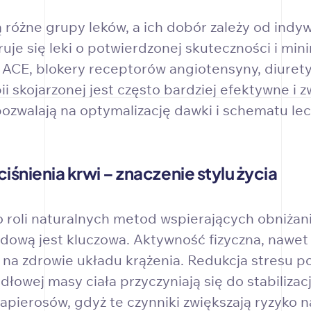
 różne grupy leków, a ich dobór zależy od indy
e się leki o potwierdzonej skuteczności i minim
y ACE, blokery receptorów angiotensyny, diuret
ii skojarzonej jest często bardziej efektywne i 
ozwalają na optymalizację dawki i schematu lecz
iśnienia krwi – znaczenie stylu życia
 roli naturalnych metod wspierających obniżani
dową jest kluczowa. Aktywność fizyczna, nawet
 na zdrowie układu krążenia. Redukcja stresu p
łowej masy ciała przyczyniają się do stabilizacj
papierosów, gdyż te czynniki zwiększają ryzyko n