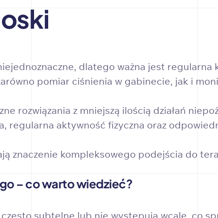
oski
niejednoznaczne, dlatego ważna jest regularna k
równo pomiar ciśnienia w gabinecie, jak i mo
zne rozwiązania z mniejszą ilością działań niep
ta, regularna aktywność fizyczna oraz odpowied
ją znaczenie kompleksowego podejścia do terap
ego – co warto wiedzieć?
często subtelne lub nie występują wcale, co sp