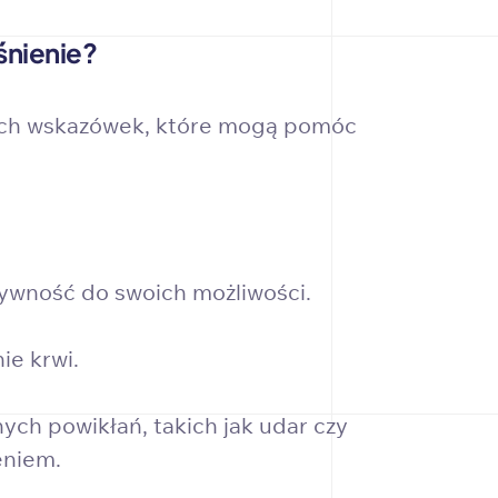
śnienie?
nych wskazówek, które mogą pomóc
ywność do swoich możliwości.
ie krwi.
h powikłań, takich jak udar czy
eniem.