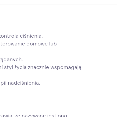
ontrola ciśnienia.
nitorowanie domowe lub
ożądanych.
ni styl życia znacznie wspomagają
ii nadciśnienia.
rawia, że nazywane jest ono