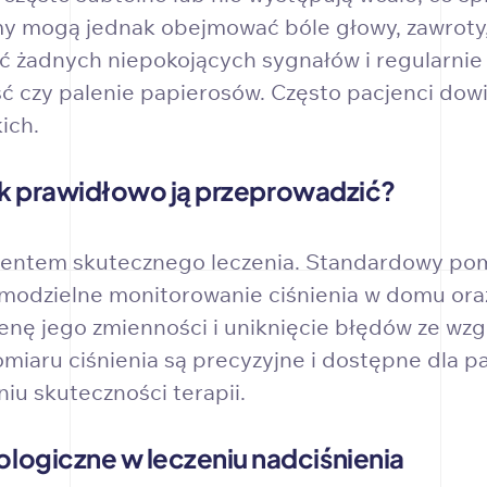
y mogą jednak obejmować bóle głowy, zawroty, 
ć żadnych niepokojących sygnałów i regularnie m
ść czy palenie papierosów. Często pacjenci dowi
ich.
ak prawidłowo ją przeprowadzić?
entem skutecznego leczenia. Standardowy pom
modzielne monitorowanie ciśnienia w domu oraz
enę jego zmienności i uniknięcie błędów ze wzgl
iaru ciśnienia są precyzyjne i dostępne dla pa
u skuteczności terapii.
ogiczne w leczeniu nadciśnienia