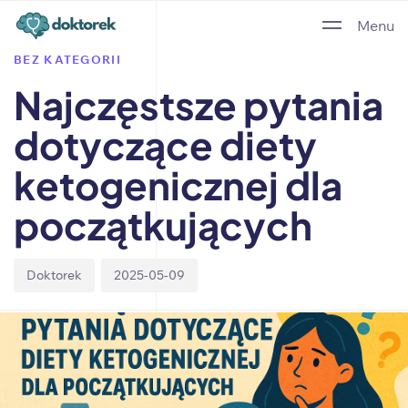
Author
Published
PUBLISHED
Menu
on:
IN:
BEZ KATEGORII
Najczęstsze pytania
dotyczące diety
ketogenicznej dla
początkujących
Doktorek
2025-05-09