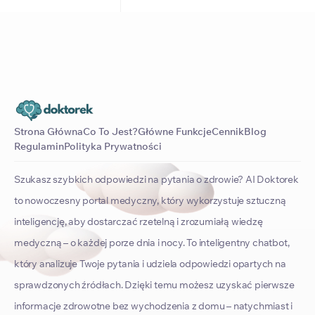
Strona Główna
Co To Jest?
Główne Funkcje
Cennik
Blog
Regulamin
Polityka Prywatności
Szukasz szybkich odpowiedzi na pytania o zdrowie? AI Doktorek
to nowoczesny portal medyczny, który wykorzystuje sztuczną
inteligencję, aby dostarczać rzetelną i zrozumiałą wiedzę
medyczną – o każdej porze dnia i nocy. To inteligentny chatbot,
który analizuje Twoje pytania i udziela odpowiedzi opartych na
sprawdzonych źródłach. Dzięki temu możesz uzyskać pierwsze
informacje zdrowotne bez wychodzenia z domu – natychmiast i