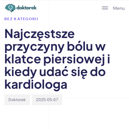
Author
Published
PUBLISHED
Menu
on:
IN:
BEZ KATEGORII
Najczęstsze
przyczyny bólu w
klatce piersiowej i
kiedy udać się do
kardiologa
Doktorek
2025-05-07