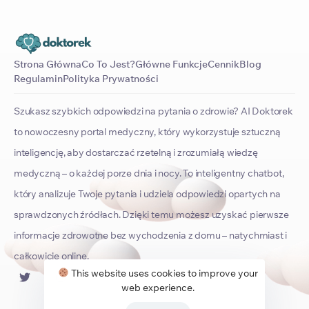
Strona Główna
Co To Jest?
Główne Funkcje
Cennik
Blog
Regulamin
Polityka Prywatności
Szukasz szybkich odpowiedzi na pytania o zdrowie? AI Doktorek
to nowoczesny portal medyczny, który wykorzystuje sztuczną
inteligencję, aby dostarczać rzetelną i zrozumiałą wiedzę
medyczną – o każdej porze dnia i nocy. To inteligentny chatbot,
który analizuje Twoje pytania i udziela odpowiedzi opartych na
sprawdzonych źródłach. Dzięki temu możesz uzyskać pierwsze
informacje zdrowotne bez wychodzenia z domu – natychmiast i
całkowicie online.
This website uses cookies to improve your
web experience.