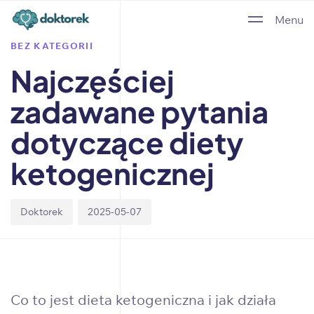
Author
Published
PUBLISHED
Menu
on:
IN:
BEZ KATEGORII
Najczęściej
zadawane pytania
dotyczące diety
ketogenicznej
Doktorek
2025-05-07
Co to jest dieta ketogeniczna i jak działa