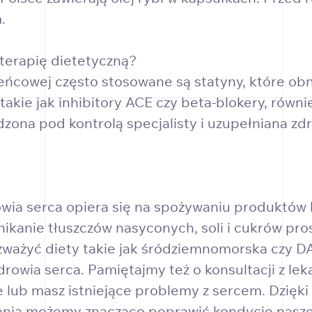
.
 terapię dietetyczną?
cowej często stosowane są statyny, które obni
 takie jak inhibitory ACE czy beta-blokery, równ
ona pod kontrolą specjalisty i uzupełniana zdr
wia serca opiera się na spożywaniu produktów
Unikanie tłuszczów nasyconych, soli i cukrów pro
zważyć diety takie jak śródziemnomorska czy 
owia serca. Pamiętajmy też o konsultacji z lek
ne lub masz istniejące problemy z sercem. Dzięki
nia możemy znacząco poprawić kondycję naszeg