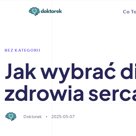
Author
Published
PUBLISHED
Co To
on:
IN:
BEZ KATEGORII
Jak wybrać d
zdrowia serc
Doktorek
2025-05-07