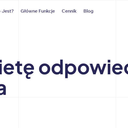
 Jest?
Główne Funkcje
Cennik
Blog
ietę odpowied
a