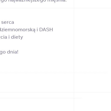
 serca
ródziemnomorską i DASH
ia i diety
go dnia!