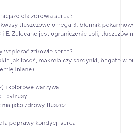
niejsze dla zdrowia serca?
 kwasy tłuszczowe omega-3, błonnik pokarmowy
 i E. Zalecane jest ograniczenie soli, tłuszczó
by wspierać zdrowie serca?
takie jak łosoś, makrela czy sardynki, bogate w
iemię lniane)
uż) i kolorowe warzywa
 i cytrusy
enia jako zdrowy tłuszcz
dla poprawy kondycji serca