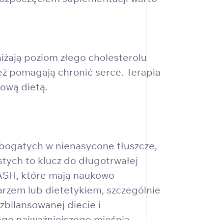
żają poziom złego cholesterolu
ież pomagają chronić serce. Terapia
ową dietą.
 bogatych w nienasycone tłuszcze,
stych to klucz do długotrwałej
DASH, które mają naukowo
arzem lub dietetykiem, szczególnie
 zbilansowanej diecie i
o najważniejszego mięśnia.