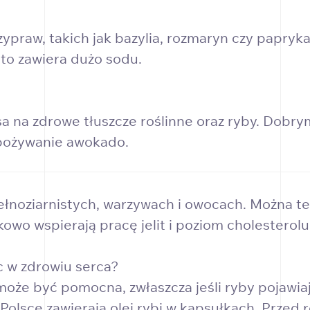
zypraw, takich jak bazylia, rozmaryn czy papryk
sto zawiera dużo sodu.
sa na zdrowe tłuszcze roślinne oraz ryby. Dobr
spożywanie awokado.
ełnoziarnistych, warzywach i owocach. Można t
kowo wspierają pracę jelit i poziom cholesterolu
 w zdrowiu serca?
e być pomocna, zwłaszcza jeśli ryby pojawiają
olsce zawierają olej rybi w kapsułkach. Przed