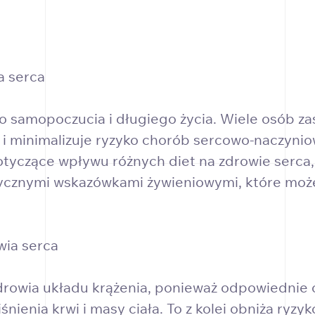
a serca
samopoczucia i długiego życia. Wiele osób zas
ia i minimalizuje ryzyko chorób sercowo-naczy
otyczące wpływu różnych diet na zdrowie serc
aktycznymi wskazówkami żywieniowymi, które mo
wia serca
zdrowia układu krążenia, ponieważ odpowiedni
nienia krwi i masy ciała. To z kolei obniża ryzy