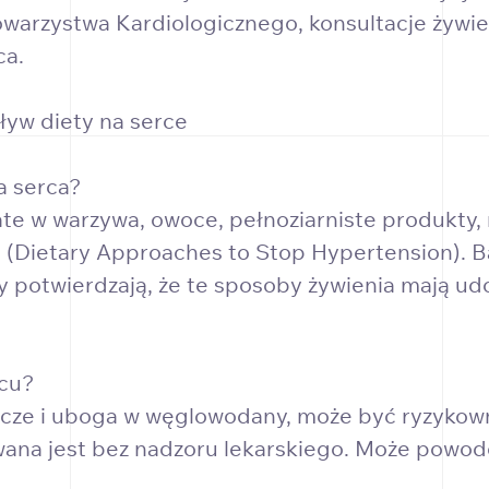
warzystwa Kardiologicznego, konsultacje żyw
ca.
ływ diety na serce
a serca?
ate w warzywa, owoce, pełnoziarniste produkty, r
(Dietary Approaches to Stop Hypertension). B
y potwierdzają, że te sposoby żywienia mają ud
rcu?
szcze i uboga w węglowodany, może być ryzykow
owana jest bez nadzoru lekarskiego. Może powo