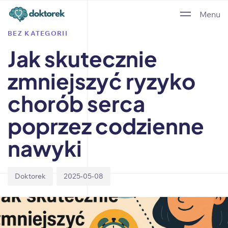
Author
Published
PUBLISHED
Menu
on:
IN:
BEZ KATEGORII
Jak skutecznie
zmniejszyć ryzyko
chorób serca
poprzez codzienne
nawyki
Doktorek
2025-05-08