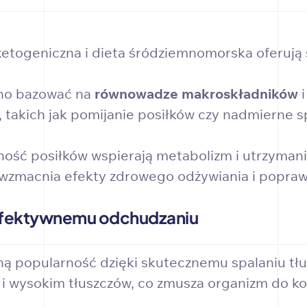
 ketogeniczna i dieta śródziemnomorska oferują
no bazować na
równowadze makroskładników
i
, takich jak pomijanie posiłków czy nadmierne 
ność posiłków wspierają metabolizm i utrzymani
 wzmacnia efekty zdrowego odżywiania i popraw
 efektywnemu odchudzaniu
ą popularność dzięki skutecznemu spalaniu tłu
 wysokim tłuszczów, co zmusza organizm do korz