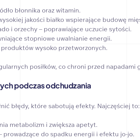
ódło błonnika oraz witamin.
ysokiej jakości białko wspierające budowę mięś
ado i orzechy – poprawiające uczucie sytości.
niające stopniowe uwalnianie energii.
i produktów wysoko przetworzonych.
gularnych posiłków, co chroni przed napadami g
wych podczas odchudzania
ić błędy, które sabotują efekty. Najczęściej to:
nia metabolizm i zwiększa apetyt.
– prowadzące do spadku energii i efektu jo-jo.