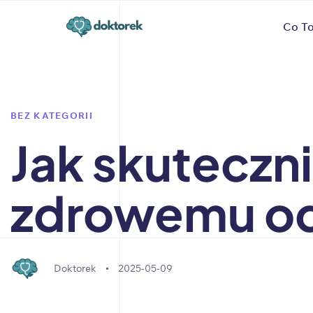
Author
Published
PUBLISHED
Co To
on:
IN:
BEZ KATEGORII
Jak skuteczn
zdrowemu od
Doktorek
2025-05-09