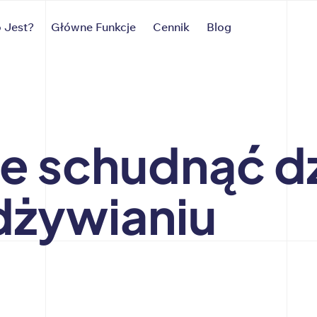
 Jest?
Główne Funkcje
Cennik
Blog
ie schudnąć dz
żywianiu