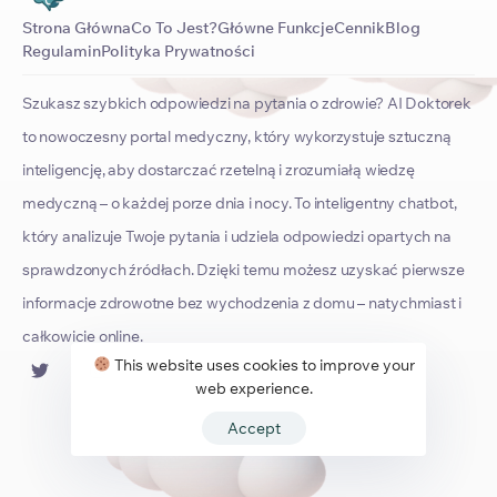
Strona Główna
Co To Jest?
Główne Funkcje
Cennik
Blog
Regulamin
Polityka Prywatności
Szukasz szybkich odpowiedzi na pytania o zdrowie? AI Doktorek
to nowoczesny portal medyczny, który wykorzystuje sztuczną
inteligencję, aby dostarczać rzetelną i zrozumiałą wiedzę
medyczną – o każdej porze dnia i nocy. To inteligentny chatbot,
który analizuje Twoje pytania i udziela odpowiedzi opartych na
sprawdzonych źródłach. Dzięki temu możesz uzyskać pierwsze
informacje zdrowotne bez wychodzenia z domu – natychmiast i
całkowicie online.
This website uses cookies to improve your
web experience.
Accept