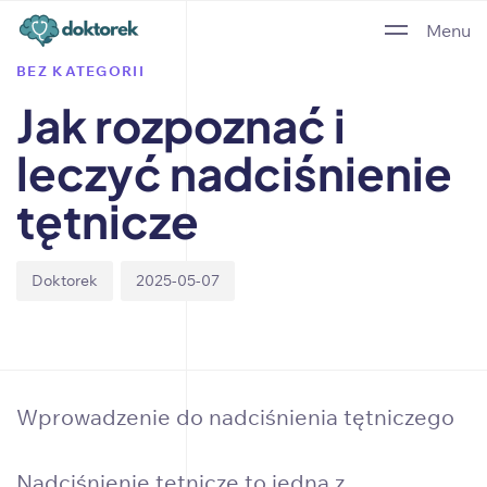
Author
Published
PUBLISHED
Menu
on:
IN:
BEZ KATEGORII
Jak rozpoznać i
leczyć nadciśnienie
tętnicze
Doktorek
2025-05-07
Wprowadzenie do nadciśnienia tętniczego
Nadciśnienie tętnicze to jedna z