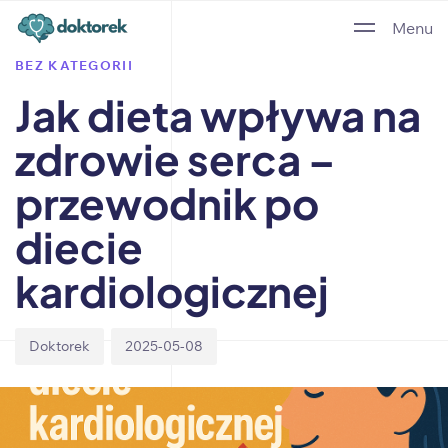
Author
Published
PUBLISHED
Menu
on:
IN:
BEZ KATEGORII
Jak dieta wpływa na
zdrowie serca –
przewodnik po
diecie
kardiologicznej
Doktorek
2025-05-08