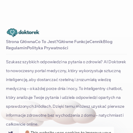
Strona Główna
Co To Jest?
Główne Funkcje
Cennik
Blog
Regulamin
Polityka Prywatności
Szukasz szybkich odpowiedzi na pytania o zdrowie? AI Doktorek
to nowoczesny portal medyczny, który wykorzystuje sztuczną
inteligencję, aby dostarczać rzetelną i zrozumiałą wiedzę
medyczną – o każdej porze dnia i nocy. To inteligentny chatbot,
który analizuje Twoje pytania i udziela odpowiedzi opartych na
sprawdzonych źródłach. Dzięki temu możesz uzyskać pierwsze
informacje zdrowotne bez wychodzenia z domu – natychmiast i
całkowicie online.
This website uses cookies to improve your