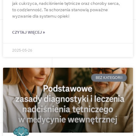
jak cukrzyca, nadciśnienie tętnicze oraz choroby serca,
to codzienność. Te schorzenia stanowią poważne
wyzwanie dla systemu opieki
CZYTAJ WIĘCEJ »
2025-05-26
BEZ KATEGORII